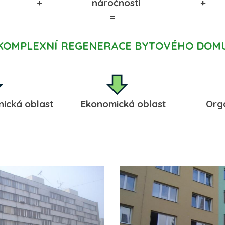
ení + náročnosti + v
=
KOMPLEXNÍ REGENERACE BYTOVÉHO DOM
chnická oblast Ekonomická oblast Organi