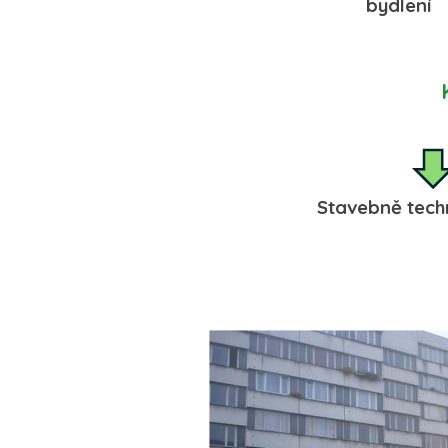
bydl
Stavebně te