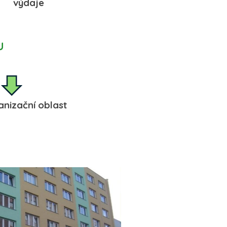
ýdaje
U
zační oblast