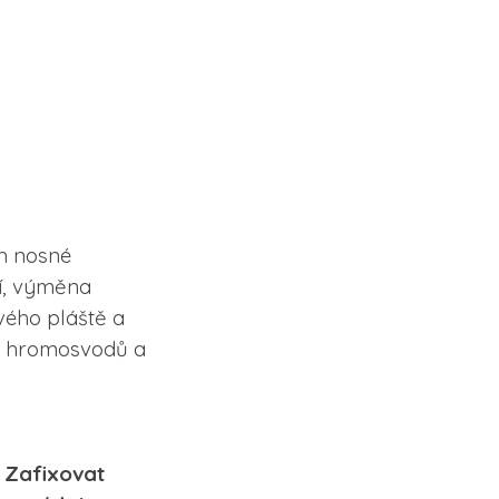
h nosné
lí, výměna
vého pláště a
va hromosvodů a
fixovat