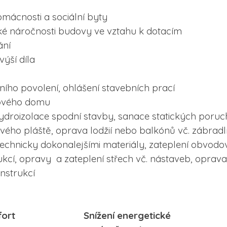
mácnosti a sociální byty
cké náročnosti budovy ve vztahu k dotacím
ání
ýší díla
ího povolení, ohlášení stavebních prací
ového domu
droizolace spodní stavby, sanace statických poruc
ého pláště, oprava lodžií nebo balkónů vč. zábrad
technicky dokonalejšími materiály, zateplení obvodo
ukcí, opravy a zateplení střech vč. nástaveb, opra
onstrukcí
komfort Snížení energetické Za