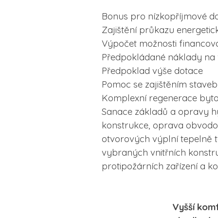
Bonus pro nízkopříjmové do
Zajištění průkazu energeti
Výpočet možnosti financov
Předpokládané náklady na v
Předpoklad výše dotace
Pomoc se zajištěním stavebn
Komplexní regenerace byt
Sanace základů a opravy hy
konstrukce, oprava obvodov
otvorových výplní tepelně 
vybraných vnitřních konstr
protipožárních zařízení a k
Vyšší 